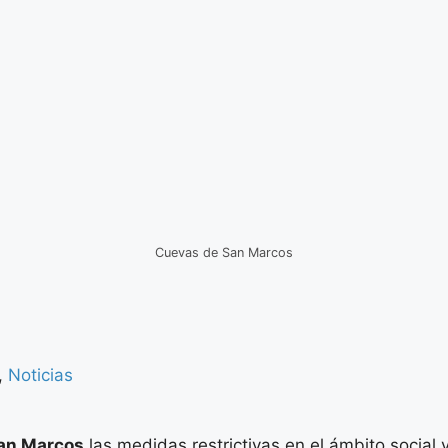
Cuevas de San Marcos
,
Noticias
an Marcos
las medidas restrictivas en el ámbito social 