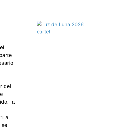
el
parte
esario
r del
de
ido, la
“La
 se