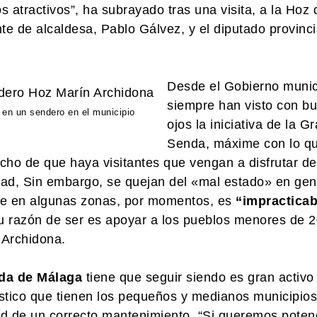
atractivos”, ha subrayado tras una visita, a la Hoz 
e de alcaldesa, Pablo Gálvez, y el diputado provinci
Desde el Gobierno munic
siempre han visto con b
 en un sendero en el municipio
ojos la iniciativa de la G
Senda, máxime con lo q
cho de que haya visitantes que vengan a disfrutar de
idad, Sin embargo, se quejan del «mal estado» en gen
 que en algunas zonas, por momentos, es
“impracticab
u razón de ser es apoyar a los pueblos menores de 
e Archidona.
da de Málaga
tiene que seguir siendo es gran activo
rístico que tienen los pequeños y medianos municipios
dad de un correcto mantenimiento. “Si queremos potenc