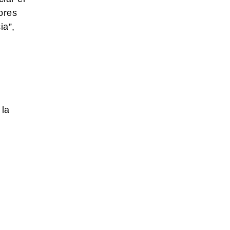
ores
ia”,
 la