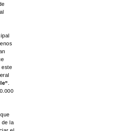
de
al
ipal
uenos
ran
ue
 este
eral
le”
.
20.000
 que
 de la
iar el