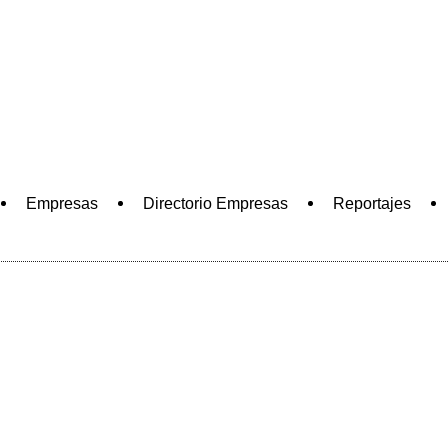
INFORMACIÓN ECONÓMICA
DE LA COMARCA DE ANTEQUERA
Empresas
Directorio Empresas
Reportajes