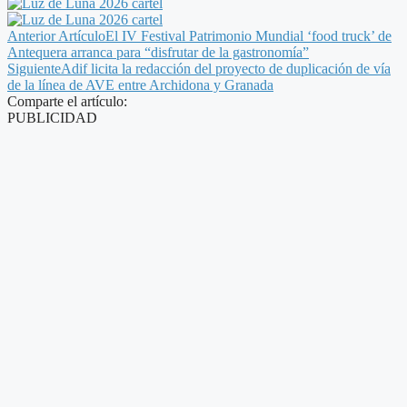
Anterior Artículo
El IV Festival Patrimonio Mundial ‘food truck’ de
Antequera arranca para “disfrutar de la gastronomía”
Siguiente
Adif licita la redacción del proyecto de duplicación de vía
de la línea de AVE entre Archidona y Granada
Comparte el artículo:
PUBLICIDAD