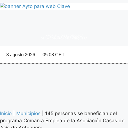
INFORMACIÓN ECONÓMICA
DE LA COMARCA DE ANTEQUERA
8 agosto 2026
05:08 CET
Directorio Empre
Inicio
|
Municipios
|
145 personas se benefician del
programa Comarca Emplea de la Asociación Casas de
Asís de Antequera