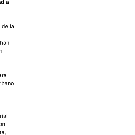
ad a
 de la
 han
n
ara
urbano
rial
con
ma,