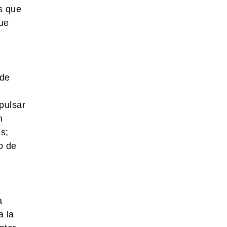
s que
que
 de
pulsar
n
s;
o de
a
a la