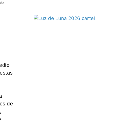
 de
o
edio
uestas
a
des de
,
y