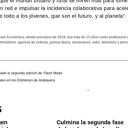
 que el mundo urbano y rural se miren más para fome
n red e impulsar la incidencia colaborativa para acele
 todo a los jóvenes, que son el futuro, y al planeta”.
ave Económica, desde principios de 2018, tras más de 15 años como profesional 
eriodismo: agencia de noticias, prensa diaria, semanarios, radio, televisión y prens
bado la segunda edición de ‘Flash Moda’
ales en los Dólmenes de Antequera
s
gen
Culmina la segunda fase