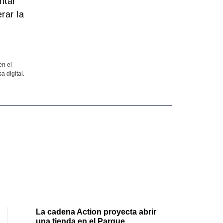
ntar
rar la
en el
a digital.
La cadena Action proyecta abrir
una tienda en el Parque