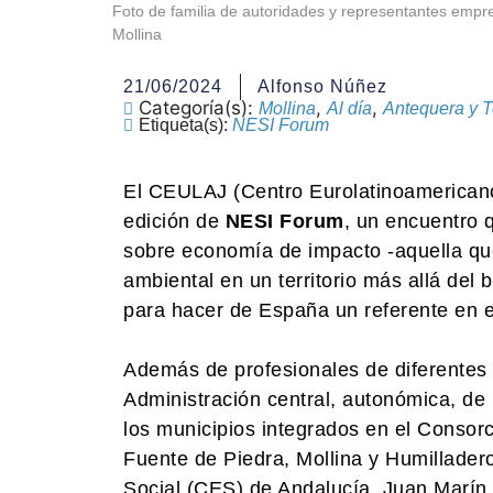
Foto de familia de autoridades y representantes empr
Mollina
21/06/2024
Alfonso Núñez
Categoría(s):
,
,
Mollina
Al día
Antequera y Te
Etiqueta(s):
NESI Forum
El CEULAJ (Centro Eurolatinoamerican
edición de
NESI Forum
, un encuentro 
sobre economía de impacto -aquella que
ambiental en un territorio más allá del 
para hacer de España un referente en e
Además de profesionales de diferentes 
Administración central, autonómica, de
los municipios integrados en el Conso
Fuente de Piedra, Mollina y Humilladero
Social (CES) de Andalucía, Juan Marín, 