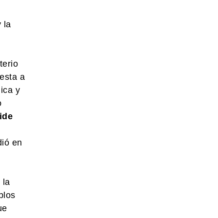
 la
terio
esta a
ica y
o
ide
dió en
 la
blos
ue