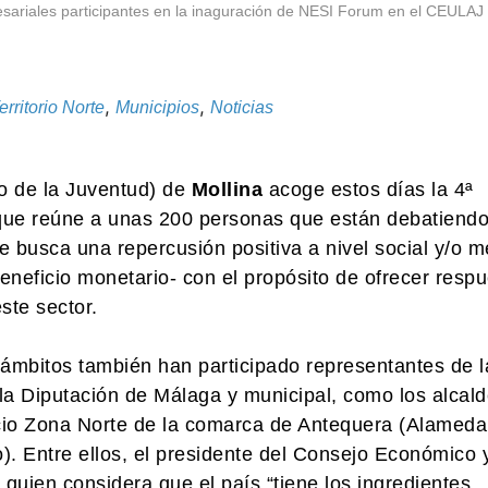
esariales participantes en la inaguración de NESI Forum en el CEULAJ
,
,
rritorio Norte
Municipios
Noticias
o de la Juventud) de
Mollina
acoge estos días la 4ª
que reúne a unas 200 personas que están debatiend
 busca una repercusión positiva a nivel social y/o m
beneficio monetario- con el propósito de ofrecer resp
ste sector.
ámbitos también han participado representantes de l
 la Diputación de Málaga y municipal, como los alcal
rcio Zona Norte de la comarca de Antequera (Alameda
). Entre ellos, el presidente del Consejo Económico 
quien considera que el país “tiene los ingredientes