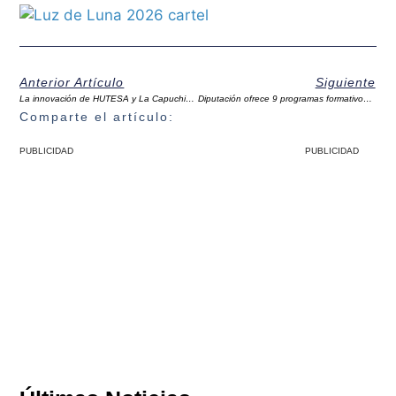
Anterior Artículo
Siguiente
La innovación de HUTESA y La Capuchina, referencia para Empresarias Malagueñas Impulsan
Diputación ofrece 9 programas formativos gratuitos ‘online’ para la mejora de la competitividad
Comparte el artículo:
PUBLICIDAD
PUBLICIDAD