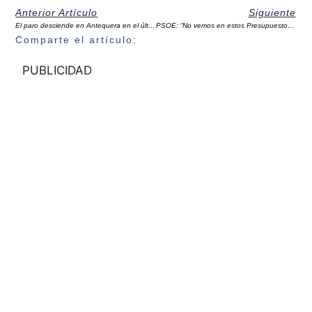
Anterior Artículo
Siguiente
El paro desciende en Antequera en el último año más de un 12%
PSOE: “No vemos en estos Presupuestos de la Junta el segundo centro de salud para Antequera”
Comparte el artículo:
PUBLICIDAD