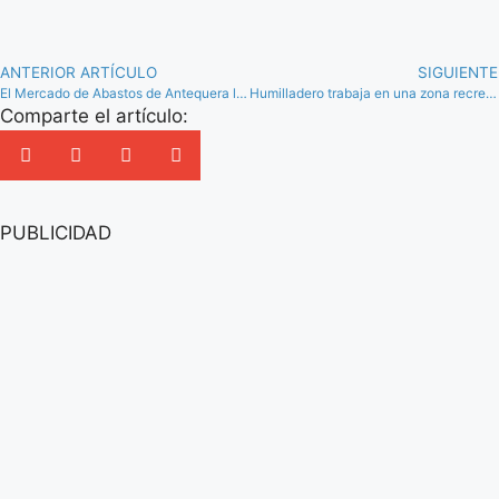
ANTERIOR ARTÍCULO
SIGUIENTE
El Mercado de Abastos de Antequera licita una decena de puntos de venta
Humilladero trabaja en una zona recreativa y de avistamiento para promover el turismo ornitológico
Comparte el artículo:
PUBLICIDAD