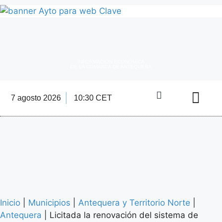
INFORMACIÓN ECONÓMICA
DE LA COMARCA DE ANTEQUERA
7 agosto 2026
10:30 CET
Directorio Empre
Inicio
|
Municipios
|
Antequera y Territorio Norte
|
Antequera
|
Licitada la renovación del sistema de