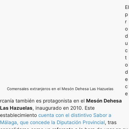
El
p
r
o
d
u
c
t
o
d
e
c
Comensales extranjeros en el Mesón Dehesa Las Hazuelas
e
rcanía también es protagonista en el
Mesón Dehesa
Las Hazuelas
, inaugurado en 2010. Este
establecimiento
cuenta con el distintivo Sabor a
Málaga, que concede la Diputación Provincial
, tras