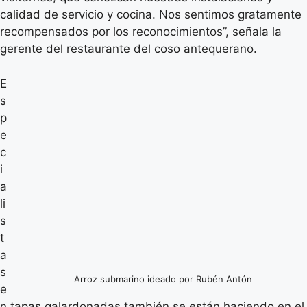
calidad de servicio y cocina. Nos sentimos gratamente
recompensados por los reconocimientos”, señala la
gerente del restaurante del coso antequerano.
E
s
p
e
c
i
a
li
s
t
a
s
Arroz submarino ideado por Rubén Antón
e
n tapas galardonadas también se están haciendo en el