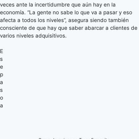
veces ante la incertidumbre que aún hay en la
economía. “La gente no sabe lo que va a pasar y eso
afecta a todos los niveles”, asegura siendo también
consciente de que hay que saber abarcar a clientes de
varios niveles adquisitivos.
E
s
e
p
a
s
o
a