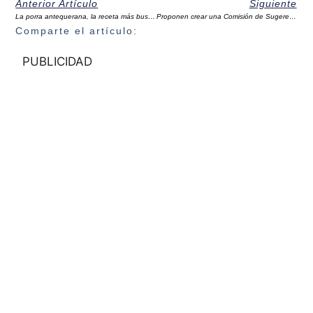
Anterior Artículo
Siguiente
La porra antequerana, la receta más buscada en Google en España en 2022
Proponen crear una Comisión de Sugerencias y Reclamaciones en el Ayuntamiento de Antequera
Comparte el artículo:
PUBLICIDAD