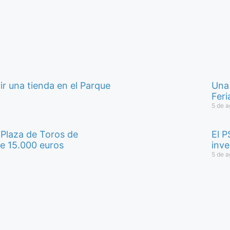
r una tienda en el Parque
Una 
Fer
5 de a
a Plaza de Toros de
El P
de 15.000 euros
inve
5 de a