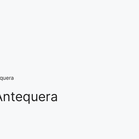
equera
 Antequera