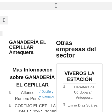
Otras
GANADERÍA EL
CEPILLAR
empresas del
Antequera
sector
Más Información
VIVEROS LA
sobre GANADERÍA
ESTACIÓN
EL CEPILLAR
Carretera de
/ Dueño y
Córdoba s/n.
Alfonso
encargado
Antequera
Romero Pérez
Emilio Díaz Suárez
CORTIJO EL CEPILLAR,
S/N, LA JOYA, 29260