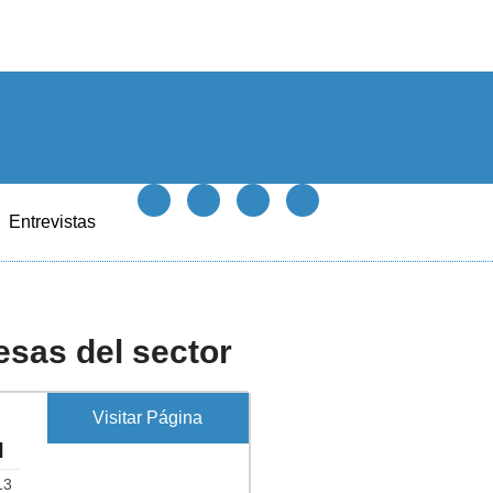
Entrevistas
sas del sector
Visitar Página
I
13