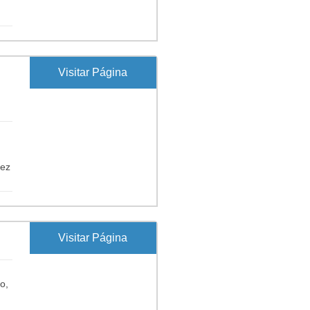
Visitar Página
nez
Visitar Página
o,