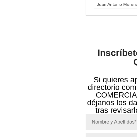
Juan Antonio Moren
Inscríbe
Si quieres a
directorio c
COMERCIAL
déjanos los d
tras revisar